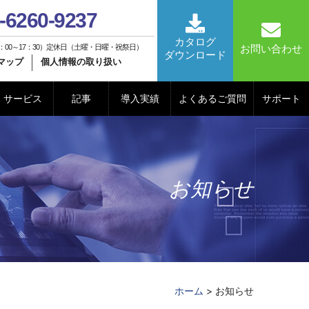
-6260-9237
カタログ
：00～17：30）定休日（土曜・日曜・祝祭日）
お問い合わせ
ダウンロード
マップ
個人情報の取り扱い
サービス
記事
導入実績
よくあるご質問
サポート
お知らせ
ホーム
> お知らせ