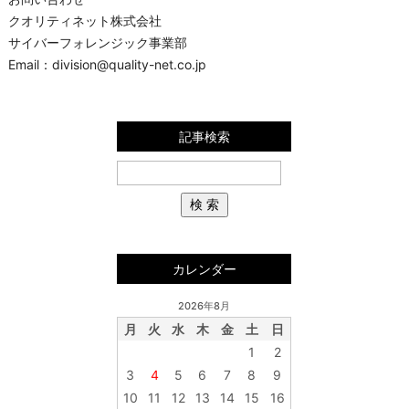
クオリティネット株式会社
サイバーフォレンジック事業部
Email：division@quality-net.co.jp
記事検索
カレンダー
2026年8月
月
火
水
木
金
土
日
1
2
3
4
5
6
7
8
9
10
11
12
13
14
15
16