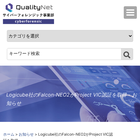
QualityNet サイバーフォレンジック事業
Logicube社のFalcon-NEO2がProject VIC認証を取得 - お
知らせ
ホーム
>
お知らせ
> Logicube社のFalcon-NEO2がProject VIC認