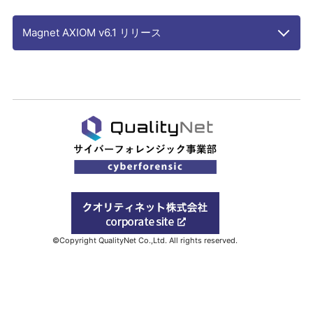
Magnet AXIOM v6.1 リリース
©Copyright QualityNet Co.,Ltd. All rights reserved.