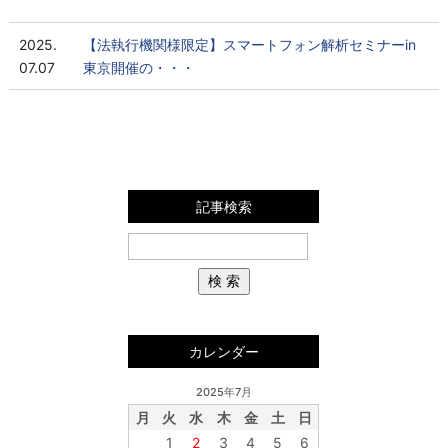
2025.
【法執行機関様限定】スマートフォン解析セミナーin
07.07
東京開催の・・・
記事検索
カレンダー
2025年7月
月
火
水
木
金
土
日
1
2
3
4
5
6