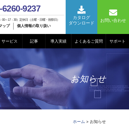
-6260-9237
カタログ
：00～17：30）定休日（土曜・日曜・祝祭日）
お問い合わせ
ダウンロード
マップ
個人情報の取り扱い
サービス
記事
導入実績
よくあるご質問
サポート
お知らせ
ホーム
> お知らせ