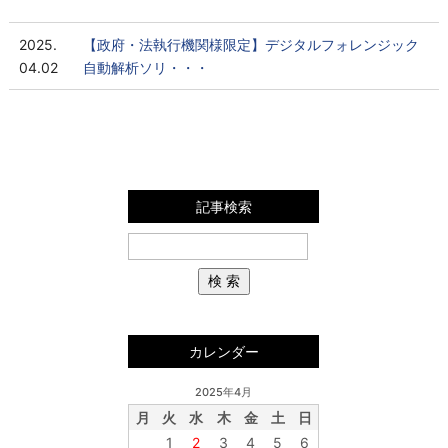
2025.
【政府・法執行機関様限定】デジタルフォレンジック
04.02
自動解析ソリ・・・
記事検索
カレンダー
2025年4月
月
火
水
木
金
土
日
1
2
3
4
5
6